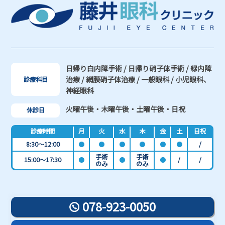
日帰り白内障手術 / 日帰り硝子体手術 / 緑内障
治療 / 網膜硝子体治療 / 一般眼科 / 小児眼科、
診療科目
神経眼科
火曜午後・木曜午後・土曜午後・日祝
休診日
診療時間
月
火
水
木
金
土
日祝
8:30～12:00
●
●
●
●
●
●
/
手術
手術
15:00～17:30
●
●
●
/
/
のみ
のみ
078-923-0050