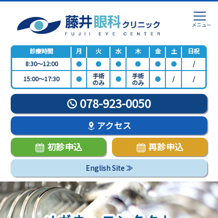
診療時間
月
火
水
木
金
土
日祝
8:30～12:00
●
●
●
●
●
●
/
手術
手術
15:00～17:30
●
●
●
/
/
のみ
のみ
078-923-0050
アクセス
初診申込
再診申込
English Site ≫